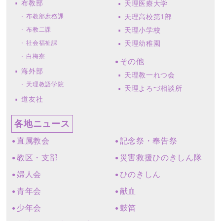
布教部
天理医療大学
布教部庶務課
天理高校第1部
布教二課
天理小学校
社会福祉課
天理幼稚園
白梅寮
その他
海外部
天理教一れつ会
天理教語学院
天理よろづ相談所
道友社
各地ニュース
直属教会
記念祭・奉告祭
教区・支部
災害救援ひのきしん隊
婦人会
ひのきしん
青年会
献血
少年会
鼓笛