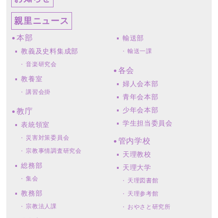
親里ニュース
本部
輸送部
教義及史料集成部
輸送一課
音楽研究会
各会
教養室
婦人会本部
講習会掛
青年会本部
少年会本部
教庁
学生担当委員会
表統領室
災害対策委員会
管内学校
宗教事情調査研究会
天理教校
総務部
天理大学
集会
天理図書館
教務部
天理参考館
宗教法人課
おやさと研究所