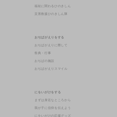
福祉に関わるひのきしん
災害救援ひのきしん隊
おぢばがえりをする
おぢばがえりに際して
祭典・行事
おぢばの施設
おぢばがえりスマイル
にをいがけをする
まずは身近なところから
我が子に信仰を伝えよう
にをいがけの応援グッズ