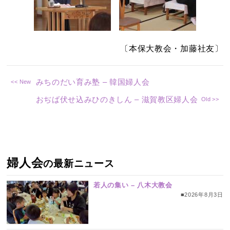
〔本保大教会・加藤社友〕
みちのだい育み塾 – 韓国婦人会
おぢば伏せ込みひのきしん – 滋賀教区婦人会
婦人会
の最新ニュース
若人の集い – 八木大教会
■2026年8月3日