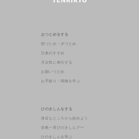
おつとめをする
朝づとめ・夕づとめ
日参のすすめ
月次祭に奉仕する
お願いづとめ
お手振り・鳴物を学ぶ
ひのきしんをする
身近なところから始めよう
全教一斉ひのきしんデー
ひのきしんを学ぶ