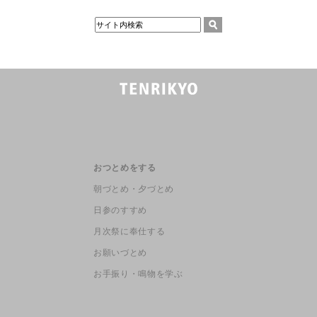
おつとめをする
朝づとめ・夕づとめ
日参のすすめ
月次祭に奉仕する
お願いづとめ
お手振り・鳴物を学ぶ