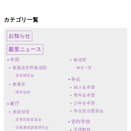
カテゴリ一覧
お知らせ
親里ニュース
本部
輸送部
教義及史料集成部
輸送一課
音楽研究会
各会
教養室
婦人会本部
講習会掛
青年会本部
少年会本部
教庁
学生担当委員会
表統領室
災害対策委員会
管内学校
宗教事情調査研究会
天理教校