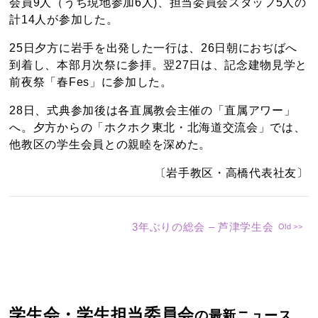
会員9人（うち現地参加6人)、担当委員会スタッフ5人の
計14人が参加した。
25日夕方に岩手を出発した一行は、26日朝におぢばへ
到着し、本部月次祭に参拝。翌27日は、記念建物見学と
前夜祭「春Fes」に参加した。
28日、式典参加後は各直属教会主催の「直属アワー」
へ。夕方からの「ホクホク東北・北海道交流会」では、
他教区の学生会員との親睦を深めた。
〔岩手教区・高橋代表社友〕
3年ぶりの総会 – 芦津学生会
学生会・学生担当委員会
の最新ニュース