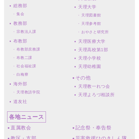
総務部
天理大学
集会
天理図書館
教務部
天理参考館
宗教法人課
おやさと研究所
布教部
天理医療大学
布教部庶務課
天理高校第1部
布教二課
天理小学校
社会福祉課
天理幼稚園
白梅寮
その他
海外部
天理教一れつ会
天理教語学院
天理よろづ相談所
道友社
各地ニュース
直属教会
記念祭・奉告祭
教区・支部
災害救援ひのきしん隊