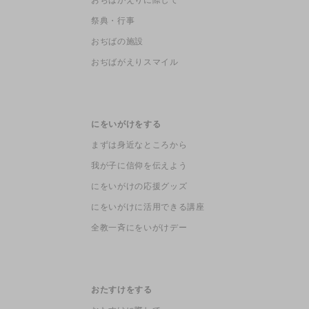
祭典・行事
おぢばの施設
おぢばがえりスマイル
にをいがけをする
まずは身近なところから
我が子に信仰を伝えよう
にをいがけの応援グッズ
にをいがけに活用できる講座
全教一斉にをいがけデー
おたすけをする