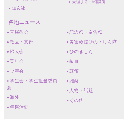
天理よろづ相談所
道友社
各地ニュース
直属教会
記念祭・奉告祭
教区・支部
災害救援ひのきしん隊
婦人会
ひのきしん
青年会
献血
少年会
鼓笛
学生会・学生担当委員
雅楽
会
人物・話題
海外
その他
年祭活動