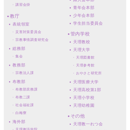
講習会掛
青年会本部
少年会本部
教庁
学生担当委員会
表統領室
災害対策委員会
管内学校
宗教事情調査研究会
天理教校
総務部
天理大学
集会
天理図書館
教務部
天理参考館
宗教法人課
おやさと研究所
布教部
天理医療大学
布教部庶務課
天理高校第1部
布教二課
天理小学校
社会福祉課
天理幼稚園
白梅寮
その他
海外部
天理教一れつ会
天理教語学院