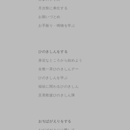
月次祭に奉仕する
お願いづとめ
お手振り・鳴物を学ぶ
ひのきしんをする
身近なところから始めよう
全教一斉ひのきしんデー
ひのきしんを学ぶ
福祉に関わるひのきしん
災害救援ひのきしん隊
おぢばがえりをする
おぢばがえりに際して