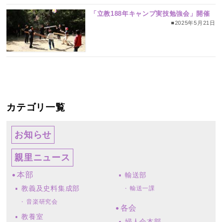
「立教188年キャンプ実技勉強会」開催
■2025年5月21日
カテゴリ一覧
お知らせ
親里ニュース
本部
輸送部
教義及史料集成部
輸送一課
音楽研究会
各会
教養室
婦人会本部