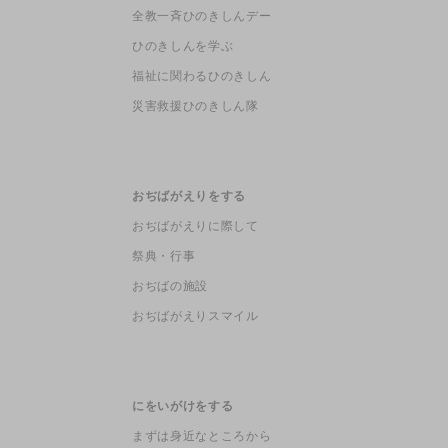
全教一斉ひのきしんデー
ひのきしんを学ぶ
福祉に関わるひのきしん
災害救援ひのきしん隊
おぢばがえりをする
おぢばがえりに際して
祭典・行事
おぢばの施設
おぢばがえりスマイル
にをいがけをする
まずは身近なところから