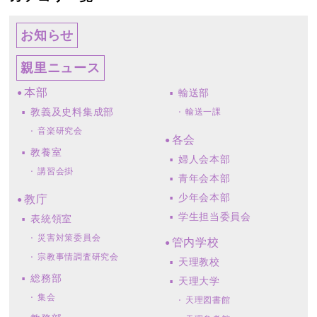
お知らせ
親里ニュース
本部
輸送部
教義及史料集成部
輸送一課
音楽研究会
各会
教養室
婦人会本部
講習会掛
青年会本部
少年会本部
教庁
学生担当委員会
表統領室
災害対策委員会
管内学校
宗教事情調査研究会
天理教校
総務部
天理大学
集会
天理図書館