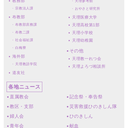
教務部
天理参考館
宗教法人課
おやさと研究所
布教部
天理医療大学
布教部庶務課
天理高校第1部
布教二課
天理小学校
社会福祉課
天理幼稚園
白梅寮
その他
海外部
天理教一れつ会
天理教語学院
天理よろづ相談所
道友社
各地ニュース
直属教会
記念祭・奉告祭
教区・支部
災害救援ひのきしん隊
婦人会
ひのきしん
青年会
献血