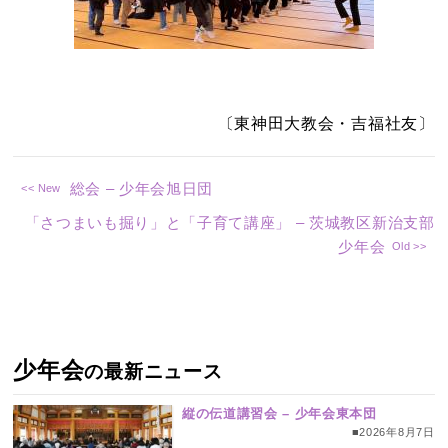
〔東神田大教会・吉福社友〕
総会 – 少年会旭日団
「さつまいも掘り」と「子育て講座」 – 茨城教区新治支部
少年会
少年会
の最新ニュース
縦の伝道講習会 – 少年会東本団
■2026年8月7日