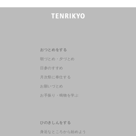
おつとめをする
朝づとめ・夕づとめ
日参のすすめ
月次祭に奉仕する
お願いづとめ
お手振り・鳴物を学ぶ
ひのきしんをする
身近なところから始めよう