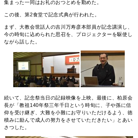
集まった一同はお礼のおつとめを勤めた。
この後、第2食堂で記念式典が行われた。
まず、大教会世話人の吉川万寿彦本部員が記念講演し、
今の時旬に込められた思召を、プロジェクターを駆使し
ながら話した。
続いて、記念祭当日の記録映像を上映。最後に、柏原会
長が「教祖140年祭三年千日という時旬に、子や孫に信
仰を受け継ぎ、大難を小難にお守りいただけるよう、徳
積みに励んで成人の努力をさせていただきたい」とあい
さつした。