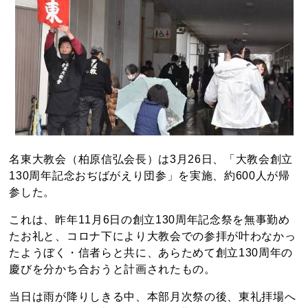
名東大教会（柏原信弘会長）は3月26日、「大教会創立
130周年記念おぢばがえり団参」を実施、約600人が帰
参した。
これは、昨年11月6日の創立130周年記念祭を無事勤め
たお礼と、コロナ下により大教会での参拝が叶わなかっ
たようぼく・信者らと共に、あらためて創立130周年の
慶びを分かち合おうと計画されたもの。
当日は雨が降りしきる中、本部月次祭の後、東礼拝場へ