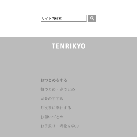
おつとめをする
朝づとめ・夕づとめ
日参のすすめ
月次祭に奉仕する
お願いづとめ
お手振り・鳴物を学ぶ