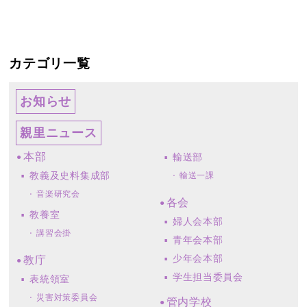
カテゴリ一覧
お知らせ
親里ニュース
本部
輸送部
教義及史料集成部
輸送一課
音楽研究会
各会
教養室
婦人会本部
講習会掛
青年会本部
少年会本部
教庁
学生担当委員会
表統領室
災害対策委員会
管内学校