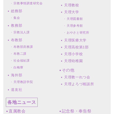
宗教事情調査研究会
天理教校
総務部
天理大学
集会
天理図書館
教務部
天理参考館
宗教法人課
おやさと研究所
布教部
天理医療大学
布教部庶務課
天理高校第1部
布教二課
天理小学校
社会福祉課
天理幼稚園
白梅寮
その他
海外部
天理教一れつ会
天理教語学院
天理よろづ相談所
道友社
各地ニュース
直属教会
記念祭・奉告祭