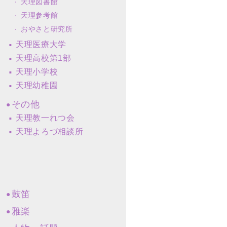
天理図書館
天理参考館
おやさと研究所
天理医療大学
天理高校第1部
天理小学校
天理幼稚園
その他
天理教一れつ会
天理よろづ相談所
鼓笛
雅楽