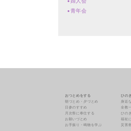
婦人会
青年会
おつとめをする
ひの
朝づとめ・夕づとめ
身近
日参のすすめ
全教
月次祭に奉仕する
ひの
お願いづとめ
福祉
お手振り・鳴物を学ぶ
災害