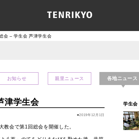
総会 – 学生会 芦津学生会
各地ニュース
お知らせ
親里ニュース
 芦津学生会
学生会
■2019年12月1日
の大教会で第1回総会を開催した。