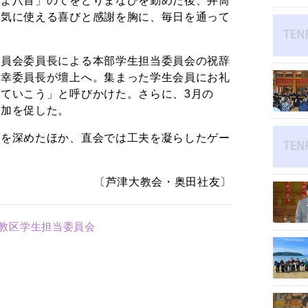
づよ八首」のてをどりまなびを勤めた後、井筒
元気に使える喜びと感謝を胸に、毎日を通って
委員会委員長による本部学生担当委員会の祝辞
喜幸委員長が壇上へ。集まった学生会員にお礼
ていこう」と呼びかけた。さらに、3月の
参加を促した。
睦を深めたほか、直会では工夫を凝らしたゲー
。
〔芦津大教会・奥田社友〕
岡教区学生担当委員会