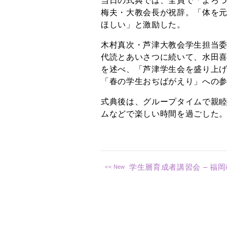
当日の式典では、全員で「よろ
梅夫・大教会長が祝辞。「体を
ほしい」と激励した。
木村真次・芦津大教会学生担当
代読とあいさつに続いて、水田
を述べ、「芦津学生会を盛り上げ
「春の学生おぢばがえり」への
式典後は、グループタイムで親
ムなどで楽しい時間を過ごした
学生層育成者講習会 – 福