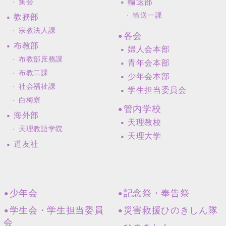
輸送部
集会
輸送一課
教務部
宗教法人課
各会
布教部
婦人会本部
布教部庶務課
青年会本部
布教二課
少年会本部
社会福祉課
学生担当委員会
白梅寮
管内学校
海外部
天理教校
天理教語学院
天理大学
道友社
少年会
記念祭・奉告祭
学生会・学生担当委員
災害救援ひのきしん隊
会