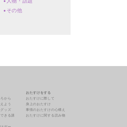
人物・話題
その他
る
おたすけをする
ころから
おたすけに際して
伝えよう
身上のおたすけ
援グッズ
事情のおたすけの心構え
用できる講
おたすけに関する読み物
がけデー