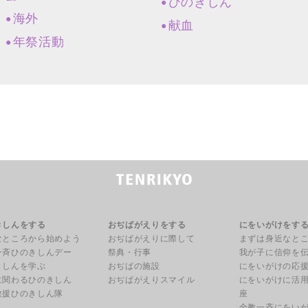
ひのきしん
海外
献血
年祭活動
きしんをする
おぢばがえりをする
にをいがけをす
なところから始めよう
おぢばがえりに際して
まずは身近なと
一斉ひのきしんデー
祭典・行事
我が子に信仰を
きしんを学ぶ
おぢばの施設
にをいがけの応
に関わるひのきしん
おぢばがえりスマイル
にをいがけに活
救援ひのきしん隊
座
全教一斉にをい