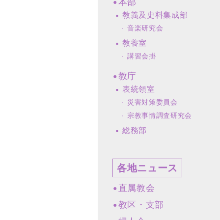
本部
教義及史料集成部
音楽研究会
教養室
講習会掛
教庁
表統領室
災害対策委員会
宗教事情調査研究会
総務部
各地ニュース
直属教会
教区・支部